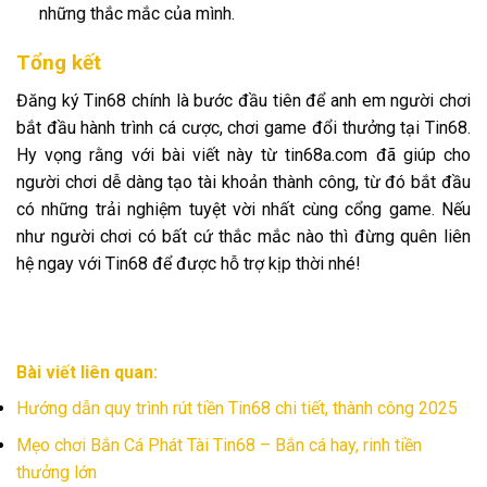
những thắc mắc của mình.
Tổng kết
Đăng ký Tin68 chính là bước đầu tiên để anh em người chơi
bắt đầu hành trình cá cược, chơi game đổi thưởng tại Tin68.
Hy vọng rằng với bài viết này từ tin68a.com đã giúp cho
người chơi dễ dàng tạo tài khoản thành công, từ đó bắt đầu
có những trải nghiệm tuyệt vời nhất cùng cổng game. Nếu
như người chơi có bất cứ thắc mắc nào thì đừng quên liên
hệ ngay với Tin68 để được hỗ trợ kịp thời nhé!
Bài viết liên quan:
Hướng dẫn quy trình rút tiền Tin68 chi tiết, thành công 2025
Mẹo chơi Bắn Cá Phát Tài Tin68 – Bắn cá hay, rinh tiền
thưởng lớn