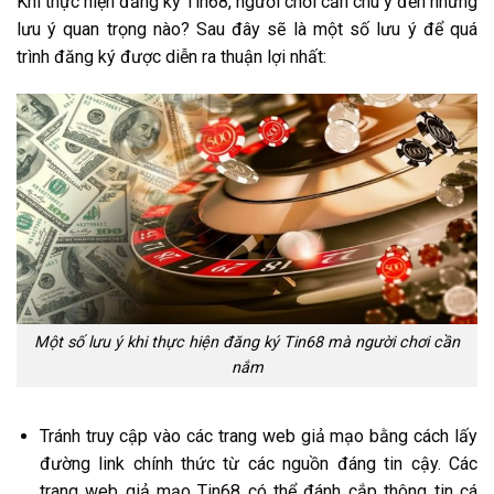
Khi thực hiện đăng ký Tin68, người chơi cần chú ý đến những
lưu ý quan trọng nào? Sau đây sẽ là một số lưu ý để quá
trình đăng ký được diễn ra thuận lợi nhất:
Một số lưu ý khi thực hiện đăng ký Tin68 mà người chơi cần
nắm
Tránh truy cập vào các trang web giả mạo bằng cách lấy
đường link chính thức từ các nguồn đáng tin cậy. Các
trang web giả mạo Tin68 có thể đánh cắp thông tin cá