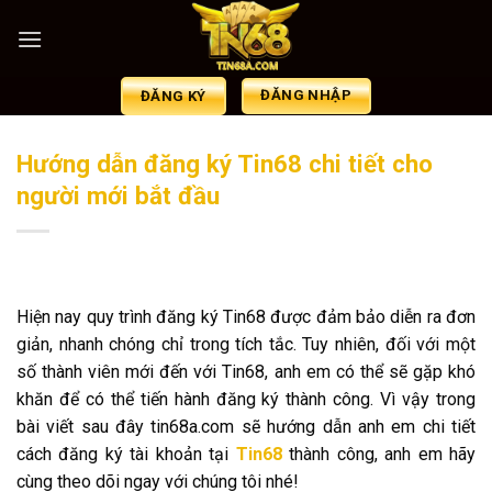
Skip
to
content
ĐĂNG NHẬP
ĐĂNG KÝ
Hướng dẫn đăng ký Tin68 chi tiết cho
người mới bắt đầu
Hiện nay quy trình đăng ký Tin68 được đảm bảo diễn ra đơn
giản, nhanh chóng chỉ trong tích tắc. Tuy nhiên, đối với một
số thành viên mới đến với Tin68, anh em có thể sẽ gặp khó
khăn để có thể tiến hành đăng ký thành công. Vì vậy trong
bài viết sau đây tin68a.com sẽ hướng dẫn anh em chi tiết
cách đăng ký tài khoản tại
Tin68
thành công, anh em hãy
cùng theo dõi ngay với chúng tôi nhé!