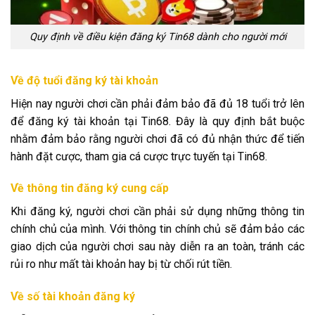
Quy định về điều kiện đăng ký Tin68 dành cho người mới
Về độ tuổi đăng ký tài khoản
Hiện nay người chơi cần phải đảm bảo đã đủ 18 tuổi trở lên
để đăng ký tài khoản tại Tin68. Đây là quy định bắt buộc
nhằm đảm bảo rằng người chơi đã có đủ nhận thức để tiến
hành đặt cược, tham gia cá cược trực tuyến tại Tin68.
Về thông tin đăng ký cung cấp
Khi đăng ký, người chơi cần phải sử dụng những thông tin
chính chủ của mình. Với thông tin chính chủ sẽ đảm bảo các
giao dịch của người chơi sau này diễn ra an toàn, tránh các
rủi ro như mất tài khoản hay bị từ chối rút tiền.
Về số tài khoản đăng ký